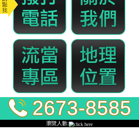
全發當舖
樹林當舖手續簡便，立即解決
您急需資金的壓力
樹林當舖
站在客戶的角度出發，最低的利率，貸到您
要的金額，幫助您快速篩選出最符合自己的借款方
式，手續簡單，快速撥款，絕對保密,分期攤還，不必
擔心您的條件達不到門檻，來電即可幫你解決資金週
轉的難題,透明化流程借款讓您好放心來這裡解决缺錢
的苦惱。
發
分
2022-01-06
樹林當舖
佈
類
日