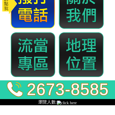
全發當舖
樹林當舖一通電話幫您解決煩
惱、讓您永絕錢患
你還在為了尋找借款周轉等融資問題而奔波、頭痛
嗎？
樹林當舖
在地已有多年的借款服務經驗，以最低
利辦理鑽石借款，黃金借款，手機借款等多重的選
擇，在面臨資金周轉時不論您在哪?一通電話快速解決
您的財務需求，助您輕鬆渡錢關，成為您資金周轉的
好伙伴，幫助您減輕生活的壓力。
發
分
2021-12-22
樹林當舖
佈
類
日