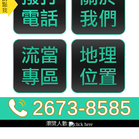
全發當舖
樹林當舖正派經營絕對值得您
的信賴
樹林當舖由政府核准立案；秉持著誠信理念優質服務
態度的經營原則， 服務客戶、關心客戶、愛護客戶，
為客戶解決問題，在你急須週轉的關鍵時刻，
樹林當
舖
提供汽機車借款、工商融資等各種長短期週轉服
務，手續簡便、放款快速，誠信安全，息低保密，透
明化借貸流程讓您好放心。
發
分
2019-10-14
樹林當舖